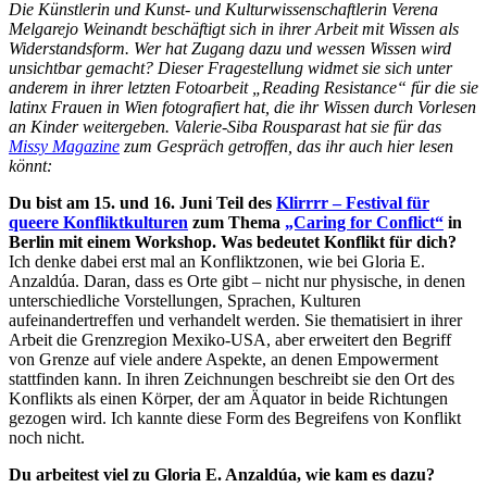
Die Künstlerin und Kunst- und Kulturwissenschaftlerin Verena
Melgarejo Weinandt beschäftigt sich in ihrer Arbeit mit Wissen als
Widerstandsform. Wer hat Zugang dazu und wessen Wissen wird
unsichtbar gemacht? Dieser Fragestellung widmet sie sich unter
anderem in ihrer letzten Fotoarbeit „Reading Resistance“ für die sie
latinx Frauen in Wien fotografiert hat, die ihr Wissen durch Vorlesen
an Kinder weitergeben. Valerie-Siba Rousparast hat sie für das
Missy Magazine
zum Gespräch getroffen, das ihr auch hier lesen
könnt:
Du bist am 15. und 16. Juni Teil des
Klirrrr – Festival für
queere Konfliktkulturen
zum Thema
„Caring for Conflict“
in
Berlin mit einem Workshop. Was bedeutet Konflikt für dich?
Ich denke dabei erst mal an Konfliktzonen, wie bei Gloria E.
Anzaldúa. Daran, dass es Orte gibt – nicht nur physische, in denen
unterschiedliche Vorstellungen, Sprachen, Kulturen
aufeinandertreffen und verhandelt werden. Sie thematisiert in ihrer
Arbeit die Grenzregion Mexiko-USA, aber erweitert den Begriff
von Grenze auf viele andere Aspekte, an denen Empowerment
stattfinden kann. In ihren Zeichnungen beschreibt sie den Ort des
Konflikts als einen Körper, der am Äquator in beide Richtungen
gezogen wird. Ich kannte diese Form des Begreifens von Konflikt
noch nicht.
Du arbeitest viel zu Gloria E. Anzaldúa, wie kam es dazu?