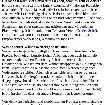
Du machst auch viel Vernetzungsarbeit, worum geht es dabei?
Ich bin stark vernetzt in die Latinx Community, habe ein Kollektiv
gegründet –
Trenza
. Das Kollektiv ist sehr heterogen, was ich sehr
schätze. Mir ist es wichtig, dass sich dort verschiedene Identitäten,
Sexualitäten, Klassenzugehörigkeiten und Alter vereinen. Aber alle
bezeichnen sich als deskoloniale Feminist*innen und uns ist der
Austausch auf einer praktischen, spirituellen und körperlichen
Ebene wichtig. Ich bin außerdem Teil vom Verein
Großes Schiff
.
Dort bieten wir von latinx Frauen* für Frauen* und Kinder
Empowermentworkshops, Kreativworkshops an.
Was bedeutet Wissensweitergabe für dich?
Wissensweitergabe beschäftigt mich in meinen unterschiedlichen
Praxen, bei meinen künstlerischen Arbeiten, aber auch innerhalb
meiner akademischen Forschung. Ich bin immer noch am
Herausfinden, wie ich mit dem Wahnsinnsapparat der Uni umgehen
kann. Je weiter ich da reinsacke, desto mehr werden die ganzen
Widersprüche sichtbar. Aber ich unterrichte sehr gerne, ob an der
Universität, in Kindergärten oder Schulen. Ich hab mich immer
dagegen gewehrt, dass es mich beeinflusst hat, dass meine Mutter
Grundschullehrerin ist, aber sie hat ihre Vermittlungsposition sehr
ernst genommen und ich hab wohl was davon abbekommen (lacht).
Ich wünsche mir, dass wir andere Formen von Lernen erlernen!
Was den künstlerischen und akademischen Kontext angeht, sind das