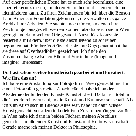
Auf einer persönlichen Ebene hat es mich sehr beeinflusst, eine
Theoretikerin zu lesen, mit deren Schreiben und Themen ich mich
identifizieren kann. Zu ihren Zeichnungen bin ich über die Benson
Latin American Foundation gekommen, die verwalten das ganze
Archiv ihrer Arbeiten. Sie suchten nach Orten, an denen ihre
Zeichnungen ausgestellt werden können, also habe ich sie in Wien
gezeigt und dann weitere Orte gesucht. Anzaldúas Konzepte
basieren auf Bildern, über die sie anschließend zu schreiben
begonnen hat. Für ihre Vorträge, die sie ihre Gigs genannt hat, hat
sie diese auf Overheadfolien gezeichnet. Ich finde den
Zusammenhang zwischen Bild und Vorstellung (image und
imagine) interessant.
Du hast schon vorher künstlerisch gearbeitet und kuratiert.
Wie fing das an?
Ich habe eine Ausbildung zur Fotografin in Wien gemacht und für
einen Fotografen gearbeitet. Anschließend habe ich an der
Akademie der bildenden Künste Kunst studiert. Da bin ich total in
die Theorie reingerutscht, in die Kunst- und Kulturwissenschaft. Als
ich zum Austausch in Buenos Aires war, habe ich dann wieder
Kunst gemacht, vor allem in kollektiven Zusammenhängen. Zurück
in Wien habe ich dann in beiden Fächern meinen Abschluss
gemacht – in bildender Kunst und Kunst- und Kulturwissenschaft.
Gerade mache ich meinen Doktor in Philosophie.