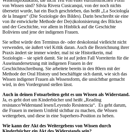
Wissensproduktion, die nicht Teil von einer eurozentrischen Form
von Wissen sind? Silvia Rivera Cusicanqui, von der noch nichts
übersetzt wurde, hat ein Buch geschrieben, das heißt „La Sociología
de la Imagen“ (Die Soziologie des Bildes). Darin beschreibt sie eine
von ihr entwickelte Methode der De(s)kolonisierung des Blickes
und der Geschichte, vor allem in Hinblick auf die Geschichte
Boliviens und jene der indigenen Frauen.
Sie selbst würde den Terminus de- oder deskolonial vielleicht nicht
verwenden, sie äußert viel Kritik daran. Auch die Bezeichnung ihrer
Praxis ändert sie immer wieder, mal ist sie Historikerin, mal
Soziologin – sie spielt damit. Sie ist auf jeden Fall Vorreiterin für die
Auseinandersetzung mit indigenen Frauen in der
Geschichtsschreibung. Sie arbeitete bereits in den 80ern mit der
Methode der Oral History und beschäftigte sich damit, wie sich das
Wissen indigener Frauen als Wissensform, die unsichtbar gemacht
wird, in den Vordergrund stellen lässt.
Auch in deinen Fotoarbeiten geht es um Wissen als Widerstand.
Ja, es geht dort um Kinderbücher und heißt „Reading
resistance/Widerstand lesen/Leyendo Resistencia“. Es geht darum,
die Frauen in meinem Umfeld sichtbar zu machen, die Wissen
weitergeben, und diese in eine Superhero-Position zu heben.
Wie kann der Akt des Weitergebens von Wissen durch
Kinderbücher ein Akt des Widerstands sein?