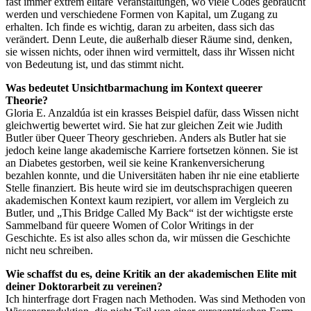
fast immer extrem elitäre Veranstaltungen, wo viele Codes gebraucht
werden und verschiedene Formen von Kapital, um Zugang zu
erhalten. Ich finde es wichtig, daran zu arbeiten, dass sich das
verändert. Denn Leute, die außerhalb dieser Räume sind, denken,
sie wissen nichts, oder ihnen wird vermittelt, dass ihr Wissen nicht
von Bedeutung ist, und das stimmt nicht.
Was bedeutet Unsichtbarmachung im Kontext queerer
Theorie?
Gloria E. Anzaldúa ist ein krasses Beispiel dafür, dass Wissen nicht
gleichwertig bewertet wird. Sie hat zur gleichen Zeit wie Judith
Butler über Queer Theory geschrieben. Anders als Butler hat sie
jedoch keine lange akademische Karriere fortsetzen können. Sie ist
an Diabetes gestorben, weil sie keine Krankenversicherung
bezahlen konnte, und die Universitäten haben ihr nie eine etablierte
Stelle finanziert. Bis heute wird sie im deutschsprachigen queeren
akademischen Kontext kaum rezipiert, vor allem im Vergleich zu
Butler, und „This Bridge Called My Back“ ist der wichtigste erste
Sammelband für queere Women of Color Writings in der
Geschichte. Es ist also alles schon da, wir müssen die Geschichte
nicht neu schreiben.
Wie schaffst du es, deine Kritik an der akademischen Elite mit
deiner Doktorarbeit zu vereinen?
Ich hinterfrage dort Fragen nach Methoden. Was sind Methoden von