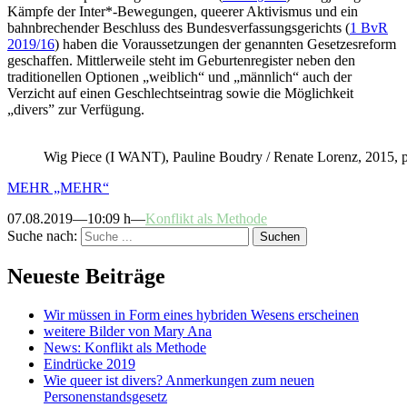
Kämpfe der Inter*-Bewegungen, queerer Aktivismus und ein
bahnbrechender Beschluss des Bundesverfassungsgerichts (
1 BvR
2019/16
) haben die Voraussetzungen der genannten Gesetzesreform
geschaffen. Mittlerweile steht im Geburtenregister neben den
traditionellen Optionen „weiblich“ und „männlich“ auch der
Verzicht auf einen Geschlechtseintrag sowie die Möglichkeit
„divers” zur Verfügung.
Wig Piece (I WANT), Pauline Boudry / Renate Lorenz, 2015, 
MEHR
„MEHR“
07.08.2019—10:09 h—
Konflikt als Methode
Suche nach:
Suchen
Neueste Beiträge
Wir müssen in Form eines hybriden Wesens erscheinen
weitere Bilder von Mary Ana
News: Konflikt als Methode
Eindrücke 2019
Wie queer ist divers? Anmerkungen zum neuen
Personenstandsgesetz